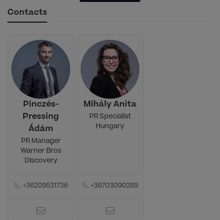
Contacts
Pinczés-
Mihály Anita
Pressing
PR Specialist
Hungary
Ádám
PR Manager
Warner Bros
Discovery
+36209531736
+36703090289