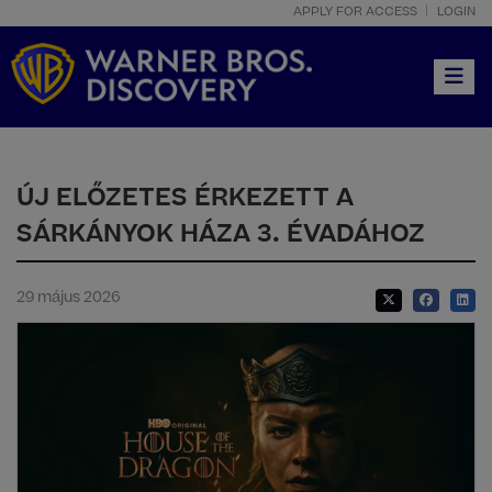
APPLY FOR ACCESS
LOGIN
Toggle
ÚJ ELŐZETES ÉRKEZETT A
SÁRKÁNYOK HÁZA 3. ÉVADÁHOZ
29 május 2026