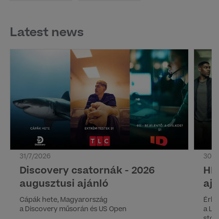
Latest news
31/7/2026
30/7
Discovery csatornák - 2026
HB
augusztusi ajánló
aj
Cápák hete, Magyarország
Érke
a Discovery műsorán és US Open
a Lá