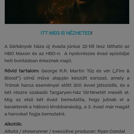
ITT MEG IS NÉZHETED
!
A Sárkányok háza új évada június 22-től lesz látható az
HBO Maxon és az HBO-n. A nyolcrészes évad epizódjai
heti bontásban érkeznek majd.
Rövid tartalom:
George R.R. Martin Tűz és vér („Fire &
Blood”) című műve alapján készült sorozat, amely a
Trónok harca eseményei előtt 200 évvel játszódik, és a
két részre szakadó Targaryen-ház történetét meséli el.
Míg az első két évad bemutatta, hogy jutnak el a
karakterek a háború kirobbanásáig, a 3. évad már magát
a harcokat fogja bemutatni.
Alkotók:
Alkotó / showrunner / executive producer: Ryan Condal