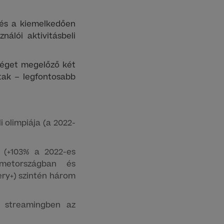
i és a kiemelkedően
álói aktivitásbeli
séget megelőző két
ltak – legfontosabb
 olimpiája (a 2022-
 (+103% a 2022-es
émetországban és
ery+) szintén három
 streamingben az