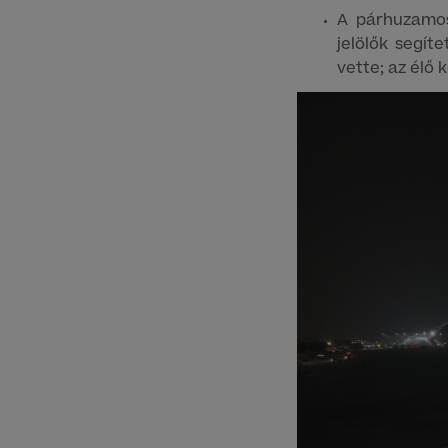
A párhuzamos
jelölők segít
vette; az élő