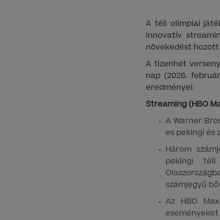
A téli olimpiai já
innovatív streami
növekedést hozott 
A tizenhét versen
nap (2026. február
eredményei:
Streaming (HBO Max
A Warner Bros
es pekingi és
Három számj
pekingi tél
Olaszországba
számjegyű bőv
Az HBO Maxo
eseményeket (+