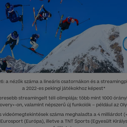
6: a nézők száma a lineáris csatornákon és a streamingp
a 2022-es pekingi játékokhoz képest*
eresebb streamingelt téli olimpiája: több mint 1000 órány
overy+-on, valamint népszerű új funkciók – például az Ol
s videómegtekintések száma meghaladta a 4 milliárdot (
Eurosport (Európa), illetve a TNT Sports (Egyesült Király