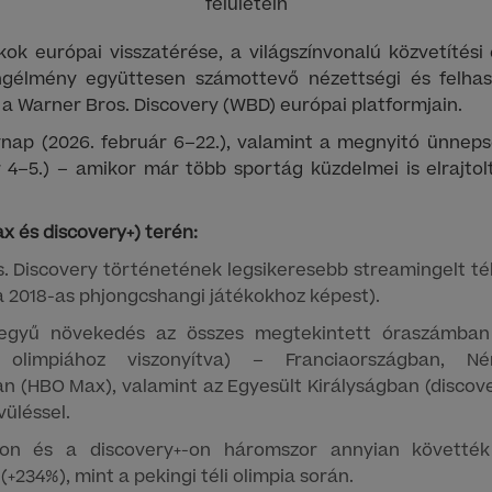
felületein
tékok európai visszatérése, a világszínvonalú közvetítés
ngélmény együttesen számottevő nézettségi és felhaszn
a Warner Bros. Discovery (WBD) európai platformjain.
ynap (2026. február 6–22.), valamint a megnyitó ünnep
 4–5.) – amikor már több sportág küzdelmei is elrajto
 és discovery+) terén:
. Discovery történetének legsikeresebb streamingelt téli
 a 2018-as phjongcshangi játékokhoz képest).
egyű növekedés az összes megtekintett óraszámban
i olimpiához viszonyítva) – Franciaországban, N
n (HBO Max), valamint az Egyesült Királyságban (discov
üléssel.
n és a discovery+-on háromszor annyian követték
234%), mint a pekingi téli olimpia során.