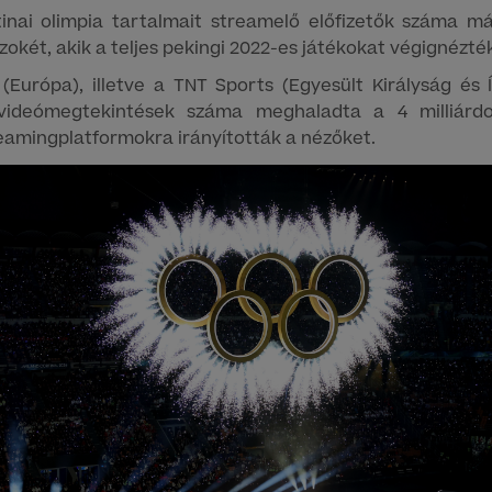
tinai olimpia tartalmait streamelő előfizetők száma 
okét, akik a teljes pekingi 2022-es játékokat végignézték
(Európa), illetve a TNT Sports (Egyesült Királyság és 
 videómegtekintések száma meghaladta a 4 milliár
eamingplatformokra irányították a nézőket.