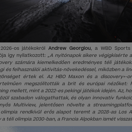
 2026-os játékokról
Andrew Georgiou
, a WBD Sports
ja így nyilatkozott:
„A nyitónapok sikere végigkísérte a
overy számára kiemelkedően eredményes téli játékoka
i és felhasználói aktivitás-növekedéssel, miközben a line
zönséget értek el. Az HBO Maxon és a discovery+-on
rtelműen megszólították a brit és európai nézőket:
ng mellett, mint a 2022-es pekingi játékok idején. Az, ho
zül szabadon válogathattak, és olyan innovatív funkci
yős Multiview, jelentősen növelte a streamingplatfor
 olimpia rendkívül erős alapot teremt a 2028-as Los A
 a téli olimpia 2030-ban, a Francia Alpokban ismét vissz