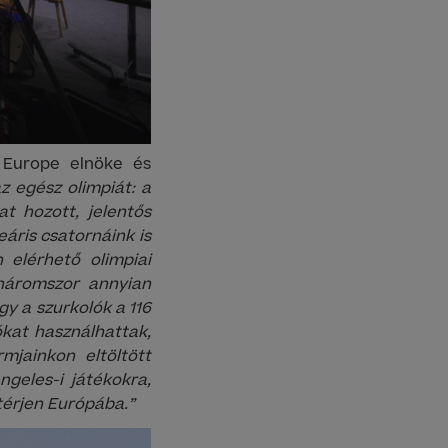
 Europe elnöke és
z egész olimpiát: a
t hozott, jelentős
áris csatornáink is
 elérhető olimpiai
 háromszor annyian
gy a szurkolók a 116
ókat használhattak,
mjainkon eltöltött
ngeles-i játékokra,
atérjen Európába.”