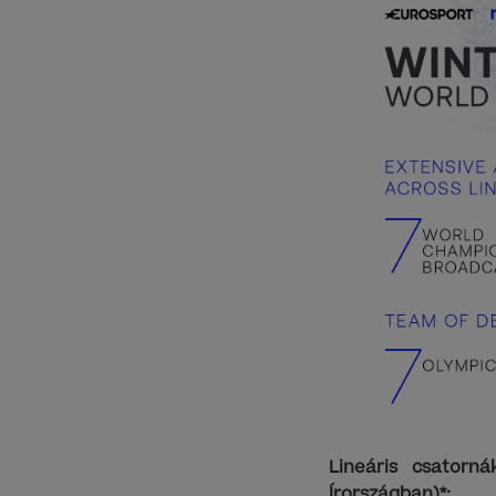
Lineáris csatorn
Írországban)*: