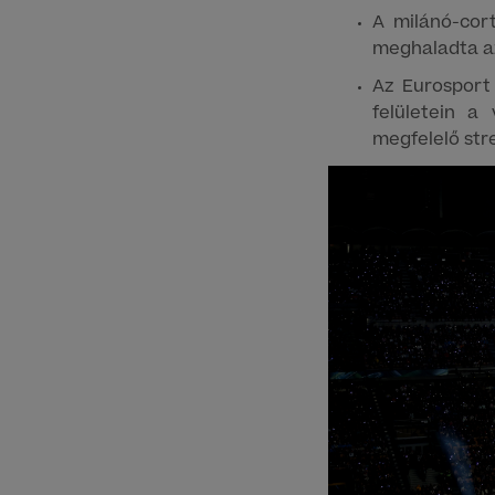
A milánó-cor
meghaladta az
Az Eurosport 
felületein a
megfelelő str