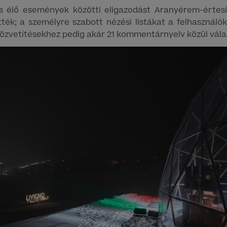
 élő események közötti eligazodást Aranyérem-értesí
ették; a személyre szabott nézési listákat a felhasznál
 közvetítésekhez pedig akár 21 kommentárnyelv közül vála