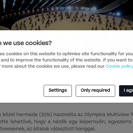
 we use cookies?
e cookies on this website to optimise site functionality for you
 and to improve the functionality of the website. If you want to
amingfunkciók jelentősen hozzájárultak az elkötelező
 more about the cookies we use, please read our
Cookie polic
O Max és a discovery+ teljes olimpiai élményének része
semény élő közvetítése – csúcsidőben akár 11 párhu
Settings
Only required
I ag
remosztó versenyszámmal; összesen 2900 sportoló részv
k közel harmada (32%) használta az Olympics Multiview f
ette lehetővé, hogy a nézők egy képernyőn, egyszerre 
övessenek, az általuk választott hanggal.