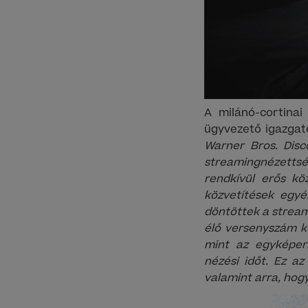
A milánó-cortinai
ügyvezető igazgató
Warner Bros. Disc
streamingnézettség
rendkívül erős kö
közvetítések egyé
döntöttek a streami
élő versenyszám kö
mint az egyképern
nézési időt. Ez az
valamint arra, hogy