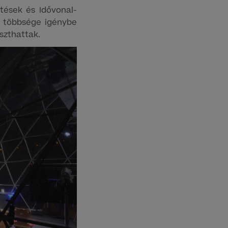
tések és Idővonal-
ók többsége igénybe
szthattak.