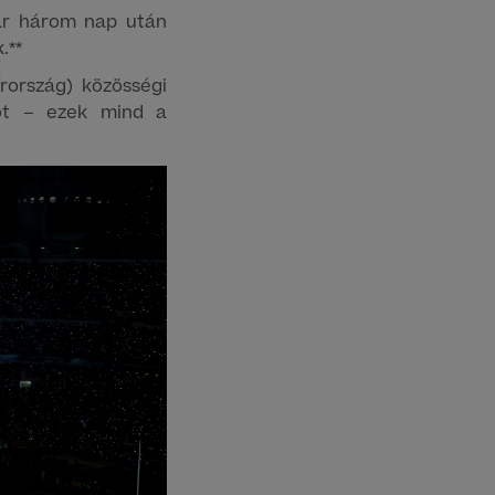
már három nap után
.**
Írország) közösségi
dot – ezek mind a