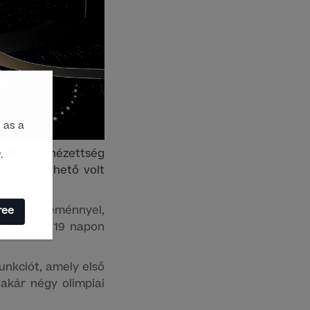
 as a
dés és a nézettség
y
.
ként elérhető volt
zamos eseménnyel,
ree
ételével, 19 napon
unkciót, amely első
akár négy olimpiai