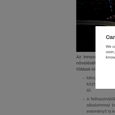
Can
We us
user,
Az innovatív stre
know
növeléséhez. A HB
többek között:
Mind a 246 e
köztük 116 é
át.
A felhasználó
alkalommal t
eseményt is k