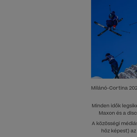
Milánó-Cortina 202
Minden idők legsik
Maxon és a disc
A közösségi médiá
höz képest) az 