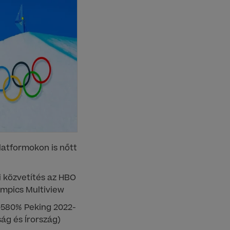
latformokon is nőtt
i közvetítés az HBO
ympics Multiview
+580% Peking 2022-
ság és Írország)