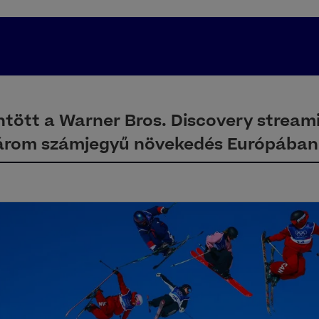
tött a Warner Bros. Discovery streamin
három számjegyű növekedés Európában