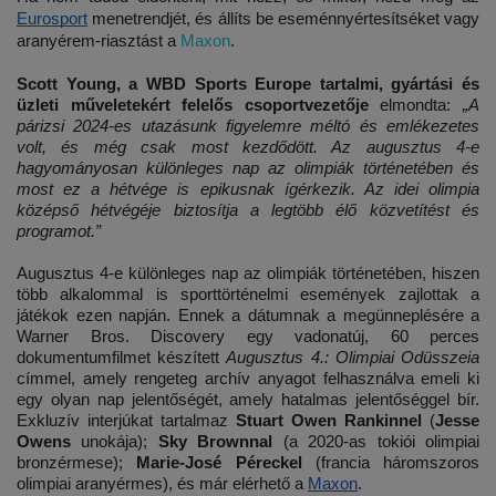
Eurosport
 menetrendjét, és állíts be eseménnyértesítséket vagy 
aranyérem-riasztást a 
Maxon
.
Scott Young, a WBD Sports Europe tartalmi, gyártási és 
üzleti műveletekért felelős csoportvezetője 
elmondta: 
„A 
párizsi 2024-es utazásunk figyelemre méltó és emlékezetes 
volt, és még csak most kezdődött. Az augusztus 4-e 
hagyományosan különleges nap az olimpiák történetében és 
most ez a hétvége is epikusnak ígérkezik. Az idei olimpia 
középső hétvégéje biztosítja a legtöbb élő közvetítést és 
programot.”
Augusztus 4-e különleges nap az olimpiák történetében, hiszen 
több alkalommal is sporttörténelmi események zajlottak a 
játékok ezen napján. Ennek a dátumnak a megünneplésére a 
Warner Bros. Discovery egy vadonatúj, 60 perces 
dokumentumfilmet készített 
Augusztus 4.: Olimpiai Odüsszeia 
címmel, amely rengeteg archív anyagot felhasználva emeli ki 
egy olyan nap jelentőségét, amely hatalmas jelentőséggel bír. 
Exkluzív interjúkat tartalmaz 
Stuart Owen Rankinnel
 (
Jesse 
Owens
 unokája); 
Sky Brownnal
 (a 2020-as tokiói olimpiai 
bronzérmese); 
Marie-José Péreckel
 (francia háromszoros 
olimpiai aranyérmes), és már elérhető a 
Maxon
.