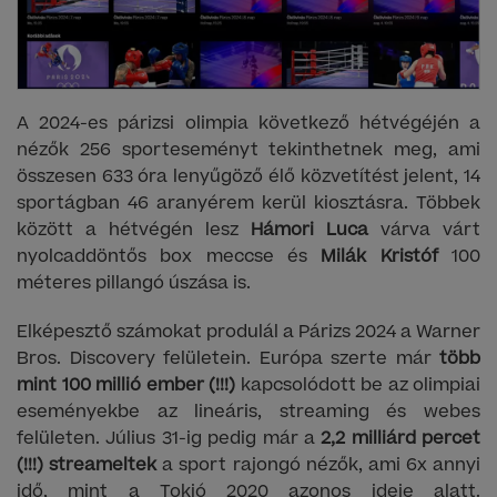
A 2024-es párizsi olimpia következő hétvégéjén a
nézők 256 sporteseményt tekinthetnek meg, ami
összesen 633 óra lenyűgöző élő közvetítést jelent, 14
sportágban 46 aranyérem kerül kiosztásra. Többek
között a hétvégén lesz
Hámori Luca
várva várt
nyolcaddöntős box meccse és
Milák Kristóf
100
méteres pillangó úszása is.
Elképesztő számokat produlál a Párizs 2024 a Warner
Bros. Discovery felületein. Európa szerte már
több
mint 100 millió ember (!!!)
kapcsolódott be az olimpiai
eseményekbe az lineáris, streaming és webes
felületen. Július 31-ig pedig már a
2,2 milliárd percet
(!!!) streameltek
a sport rajongó nézők, ami 6x annyi
idő, mint a Tokió 2020 azonos ideje alatt.