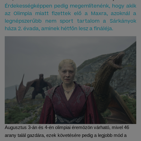
Érdekességképpen pedig megemlítenénk, hogy akik
az Olimpia miatt fizettek elő a Maxra, azoknál a
legnépszerűbb nem sport tartalom a Sárkányok
háza 2. évada, aminek hétfőn lesz a fináléja.
Augusztus 3-án és 4-én olimpiai éremözön várható, mivel 46 
arany talál gazdára, ezek követésére pedig a legjobb mód a 