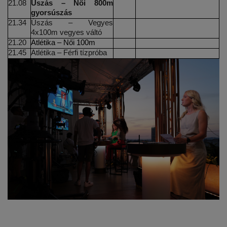
21.08
Úszás – Női 800m 
gyorsúszás
21.34
Úszás – Vegyes 
4x100m vegyes váltó
21.20
Atlétika – Női 100m
21.45
Atlétika – Férfi tízpróba