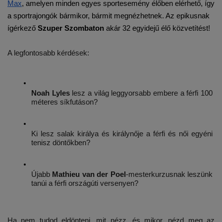
Max
, amelyen minden egyes sportesemény élőben elérhető, így 
a sportrajongók bármikor, bármit megnézhetnek. Az epikusnak 
ígérkező 
Szuper Szombaton
 akár 32 egyidejű élő közvetítést!
A legfontosabb kérdések:
Noah Lyles
 lesz a világ leggyorsabb embere a férfi 100 
méteres síkfutáson?
Ki lesz salak királya és királynője a férfi és női egyéni 
tenisz döntőkben?
Újabb 
Mathieu van der Poel
-mesterkurzusnak leszünk 
tanúi a férfi országúti versenyen?
Ha nem tudod eldönteni, mit nézz, és mikor, nézd meg az 