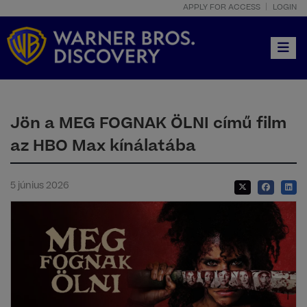
APPLY FOR ACCESS
LOGIN
Toggle
Jön a MEG FOGNAK ÖLNI című film
az HBO Max kínálatába
5 június 2026