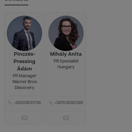
Pinczés-
Mihály Anita
Pressing
PR Specialist
Hungary
Ádám
PR Manager
Warner Bros
Discovery
+36209531736
+36703090289