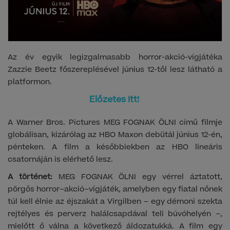
Az év egyik legizgalmasabb horror-akció-vígjátéka
Zazzie Beetz főszereplésével június 12-től lesz látható a
platformon.
Előzetes itt!
A Warner Bros. Pictures MEG FOGNAK ÖLNI című filmje
globálisan, kizárólag az HBO Maxon debütál június 12-én,
pénteken. A film a későbbiekben az HBO lineáris
csatornáján is elérhető lesz.
A történet:
MEG FOGNAK ÖLNI egy vérrel áztatott,
pörgős horror–akció–vígjáték, amelyben egy fiatal nőnek
túl kell élnie az éjszakát a Virgilben – egy démoni szekta
rejtélyes és perverz halálcsapdával teli búvóhelyén –,
mielőtt ő válna a következő áldozatukká. A film egy