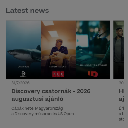
Latest news
31/7/2026
30/7
Discovery csatornák - 2026
HB
augusztusi ajánló
aj
Cápák hete, Magyarország
Érke
a Discovery műsorán és US Open
a Lá
story
norv