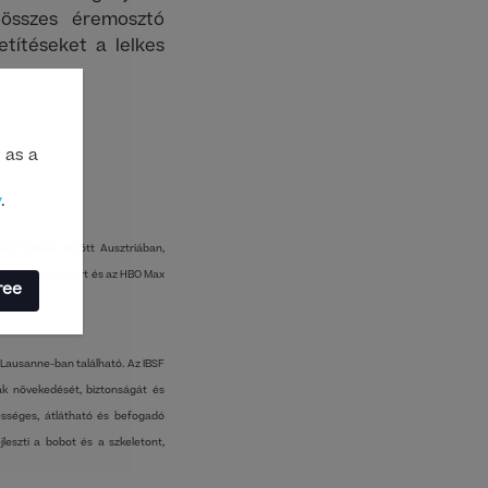
 összes éremosztó
etítéseket a lelkes
 as a
y
.
ul, többek között Ausztriában,
pában az Eurosport és az HBO Max
ree
 Lausanne-ban található. Az IBSF
ak növekedését, biztonságát és
ztességes, átlátható és befogadó
leszti a bobot és a szkeletont,