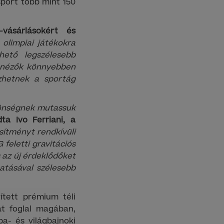
sport több mint 150
-vásárlásokért és
 olimpiai játékokra
hető legszélesebb
a nézők könnyebben
ezhetnek a sportág
özönségnek mutassuk
ta Ivo Ferriani, a
sítményt rendkívüli
feletti gravitációs
 az új érdeklődőket
atásával szélesebb
ített prémium téli
at foglal magában,
pa- és világbajnoki