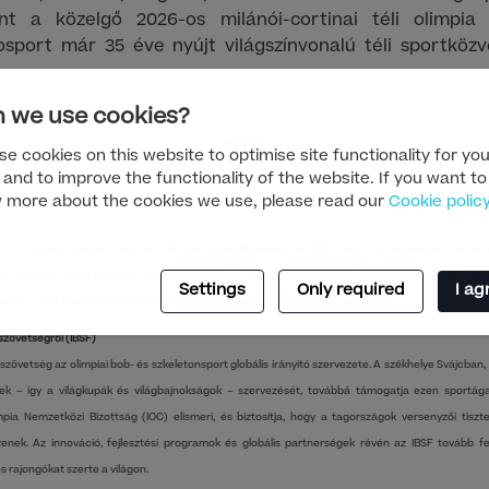
nt a közelgő 2026-os milánói-cortinai téli olimpia
sport már 35 éve nyújt világszínvonalú téli sportközv
 we use cookies?
VÉGE
e cookies on this website to optimise site functionality for you
 and to improve the functionality of the website. If you want to
 more about the cookies we use, please read our
Cookie polic
 40 európai piacon sugároz élő sportközvetítéseket, és 2026 elején új területeken is elind
 Svájcban és az Egyesült Királyságban. A 2026-os milánói-cortinai téli olimpiai játékokat Euró
Settings
Only required
I ag
ságban a TNT Sports kínálja a közvetítéseket a discovery+ platformon keresztül.
szövetségről (IBSF)
zövetség az olimpiai bob- és szkeletonsport globális irányító szervezete. A székhelye Svájcban,
yek – így a világkupák és világbajnokságok – szervezését, továbbá támogatja ezen sportág
impia Nemzetközi Bizottság (IOC) elismeri, és biztosítja, hogy a tagországok versenyzői tis
nek. Az innováció, fejlesztési programok és globális partnerségek révén az IBSF tovább fej
s rajongókat szerte a világon.