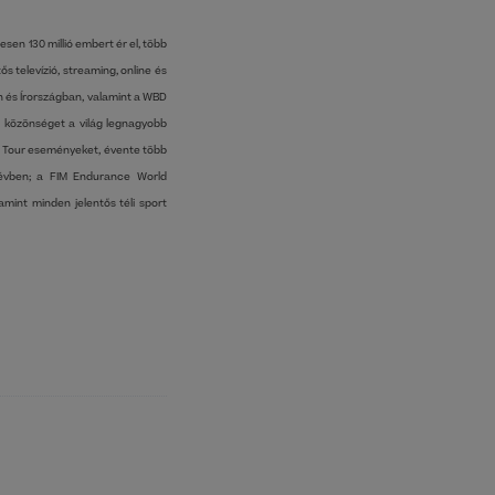
sen 130 millió embert ér el, több
s televízió, streaming, online és
 és Írországban, valamint a WBD
 a közönséget a világ legnagyobb
nd Tour eseményeket, évente több
 évben; a FIM Endurance World
int minden jelentős téli sport