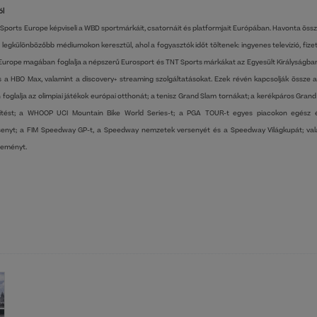
ól
ports Europe képviseli a WBD sportmárkáit, csatornáit és platformjait Európában. Havonta össze
 legkülönbözőbb médiumokon keresztül, ahol a fogyasztók időt töltenek: ingyenes televízió, fizető
Europe magában foglalja a népszerű Eurosport és TNT Sports márkákat az Egyesült Királyságban
és a HBO Max, valamint a discovery+ streaming szolgáltatásokat. Ezek révén kapcsolják össze
oglalja az olimpiai játékok európai otthonát; a tenisz Grand Slam tornákat; a kerékpáros Gra
títést; a WHOOP UCI Mountain Bike World Series-t; a PGA TOUR-t egyes piacokon egész
enyt; a FIM Speedway GP-t, a Speedway nemzetek versenyét és a Speedway Világkupát; valam
seményt.