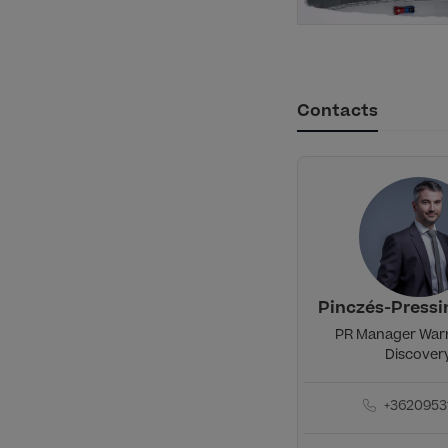
Contacts
Pinczés-Press
PR Manager War
Discover
+3620953