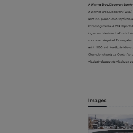
A Warner Bros. Discovery Sportr
A Warner Bros. Discovery (WBD) S
mint 200 piacon és 20 nyelven, a
közösségi média. A WBD Sports 
ingyenes televíziós hálózatait 
sporteseményeivel. Ez magában f
mint 1000 élő kerékpár-közve
Championshipet; az Óceán Vers
világbajnokságot és világkupa e
Images