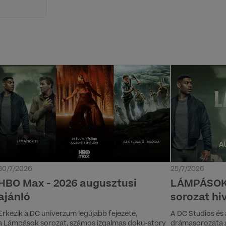
30/7/2026
25/7/2026
HBO Max - 2026 augusztusi
LÁMPÁSOK 
ajánló
sorozat hi
Érkezik a DC univerzum legújabb fejezete,
A DC Studios és 
a Lámpások sorozat, számos izgalmas doku-story
drámasorozata au