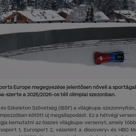
ports Europe megegyezése jelentősen növeli a sportágak
a-szerte a 2025/2026-os téli olimpiai szezonban.
s Szkeleton Szövetség (IBSF) a világkupa-szezonnyitón, a
Ampezzóban kötött új megállapodást. Ez a hétvégi versen
gja bemutatni az összes világkupa-versenyt, amely töb
rosport 1, Eurosport 2, valamint a discovery+ és HBO 