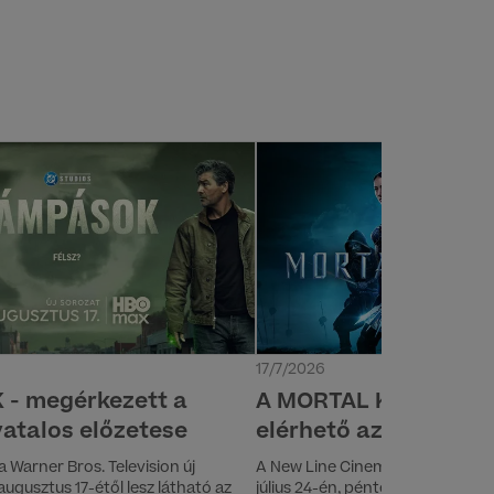
17/7/2026
- megérkezett a
A MORTAL KOMBAT II j
vatalos előzetese
elérhető az HBO Max
a Warner Bros. Television új
A New Line Cinema MORTAL KOMBA
gusztus 17-étől lesz látható az
július 24-én, pénteken debütál vi