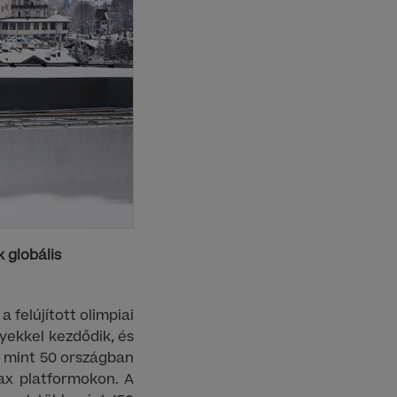
 globális
 felújított olimpiai
yekkel kezdődik, és
b mint 50 országban
Max platformokon. A