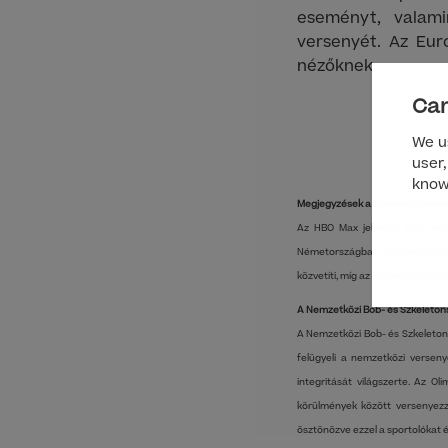
eseményt, valami
versenyét. Az Euro
nézőknek.
Can
We us
user,
know
Megjegyzések a szerkesztőknek:
Az HBO Max jelenleg több mint
Németországban, Olaszországban,
közvetíti, míg az Egyesült Király
A Nemzetközi Bob- és Szkeleton
A Nemzetközi Bob- és Szkeletons
felügyeli a nemzetközi versen
integritását világszerte. Az Ol
körülmények között versenyezze
ösztönözve ezzel a sportolókat é