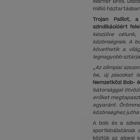
Warner Bros. Disco
millió háztartásba
Trojan Paillot, 
szindikációért fel
készülve célunk,
közönségnek. A bo
követhetik a vilá
legnagyobb sztárja
„Az olimpiai szezo
be, új piacokat i
Nemzetközi Bob- é
bátorsággal ötvözi
erőket megtapaszta
egyaránt. Örömmel
közönséghez juthat
A bob és a szkele
sportkínálatának 
köztük az alpesi s