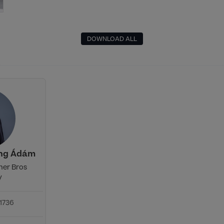
DOWNLOAD ALL
ing Ádám
ner Bros
y
1736