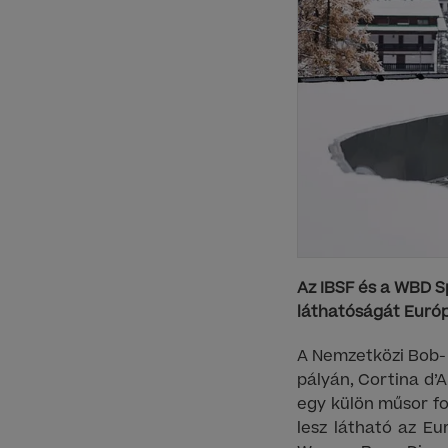
Az IBSF és a WBD S
láthatóságát Európ
A Nemzetközi Bob- é
pályán, Cortina d’
egy külön műsor fo
lesz látható az Eu