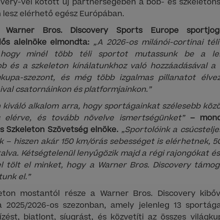
very-vel kötött új partnerségében a bob- és szkeleton
n lesz elérhető egész Európában.
a Warner Bros. Discovery Sports Europe sportjog
elős alelnöke elmondta:
„A 2026-os milánói-cortinai téli
 hogy minél több téli sportot mutassunk be a le
b és a szkeleton kínálatunkhoz való hozzáadásával 
gkupa-szezont, és még több izgalmas pillanatot élv
ival csatornáinkon és platformjainkon.”
n kiváló alkalom arra, hogy sportágainkat szélesebb k
s elérve, és tovább növelve ismertségünket”
– mond
s Szkeleton Szövetség elnöke.
„Sportolóink a csúcstelje
k – hiszen akár 150 km/órás sebességet is elérhetnek, 5G 
lva. Kétségtelenül lenyűgözik majd a régi rajongókat és
 tölt el minket, hogy a Warner Bros. Discovery támog
unk el.”
ton mostantól része a Warner Bros. Discovery kibőv
a 2025/2026-os szezonban, amely jelenleg 13 sportág
ízést, biatlont, síugrást, és közvetíti az összes világku