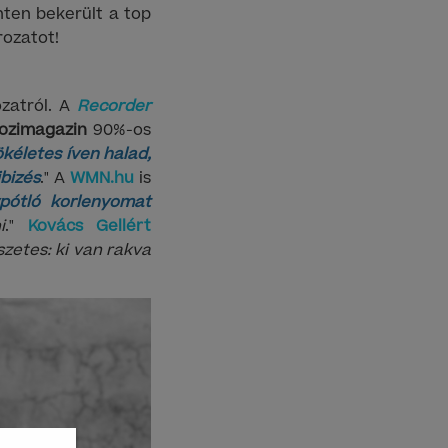
ten bekerült a top
rozatot!
ozatról. A
Recorder
ozimagazin
90%-os
ökéletes íven halad,
ibizés
." A
WMN.hu
is
ypótló korlenyomat
i
."
Kovács Gellért
zetes: ki van rakva