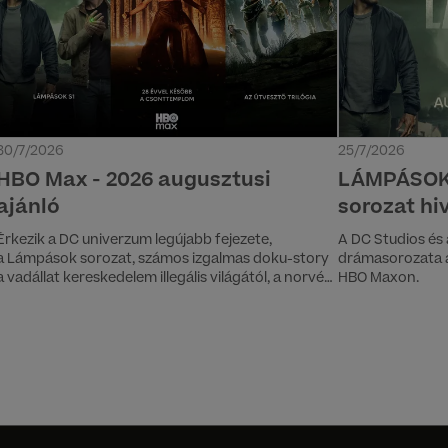
30/7/2026
25/7/2026
HBO Max - 2026 augusztusi
LÁMPÁSOK 
ajánló
sorozat hi
Érkezik a DC univerzum legújabb fejezete,
A DC Studios és 
a Lámpások sorozat, számos izgalmas doku-story
drámasorozata au
a vadállat kereskedelem illegális világától, a norvég
HBO Maxon.
alvilág működéséig. Folytatódnak Conan O’Brien
kalandjai és a lengyel vígjátéksorozat, a Klara is. A
filmes kínálat is bővül, többek között a nagysikerű
28 évvel később – A csonttemplommal. Családi
kedvencek közé érkezik a Gru 4., a fesztiváldíjazot
listát a Sirat (Sivatagi tánc) erősíti, a library
tartalmak közé pedig felkerül többek között az
Útvesztő trilógia is.