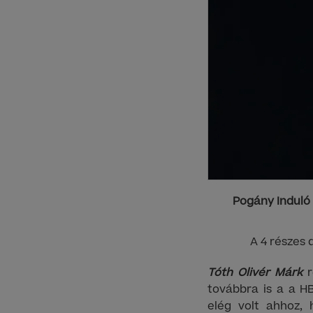
Pogány Induló
A 4 részes 
Tóth Olivér Márk
r
továbbra is a a H
elég volt ahhoz,