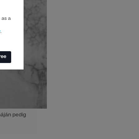
 as a
y
.
ree
náján pedig