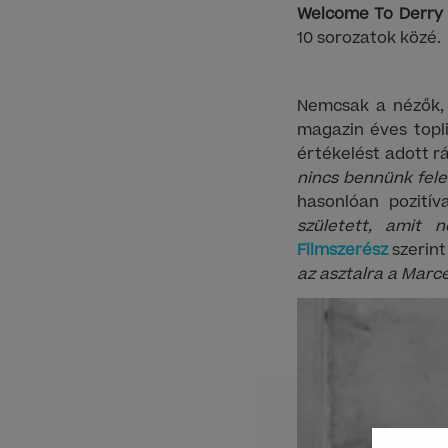
Welcome To Derry
10 sorozatok közé.
Nemcsak a nézők, d
magazin éves topl
értékelést adott rá
nincs bennünk fel
hasonlóan pozitíva
született, amit
Filmszerész
szerint
az asztalra a Marce