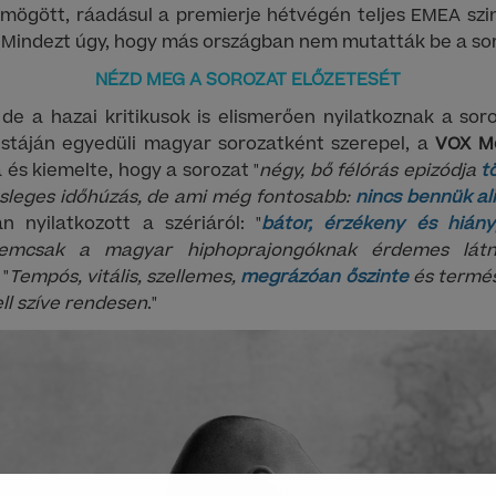
mögött, ráadásul a premierje hétvégén teljes EMEA szin
 Mindezt úgy, hogy más országban nem mutatták be a so
NÉZD MEG A SOROZAT ELŐZETESÉT
e a hazai kritikusok is elismerően nyilatkoznak a sor
istáján egyedüli magyar sorozatként szerepel, a
VOX M
 és kiemelte, hogy a sorozat "
négy, bő félórás epizódja
t
esleges időhúzás, de ami még fontosabb:
nincs bennük al
n nyilatkozott a szériáról: "
bátor, érzékeny és hián
 nemcsak a magyar hiphoprajongóknak érdemes látn
 "
Tempós, vitális, szellemes,
megrázóan őszinte
és termés
ll szíve rendesen
."