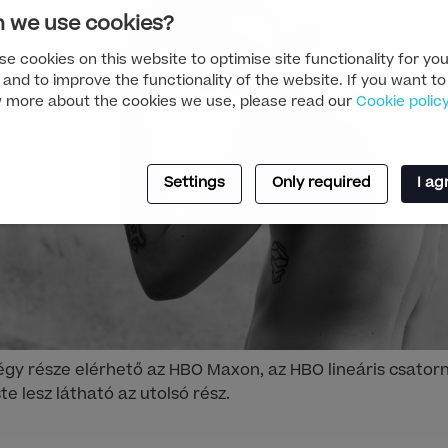
 we use cookies?
e cookies on this website to optimise site functionality for you
 and to improve the functionality of the website. If you want to
 more about the cookies we use, please read our
Cookie polic
Settings
Only required
I ag
égy része elérhető az HBO Maxon, az HBO lineáris csator
e lesz látható az utolsó rész.