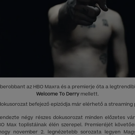
berobbant az HBO Maxra és a premierje óta a legtrendib
Welcome To Derry
mellett.
dokusorozat befejező epizódja már elérhető a streaming
endezte négy részes dokusorozat minden előzetes vár
BO Max toplistáinak élén szerepel. Premieréjét követő
 hogy november 2. legnézetebb sorozata legyen Ma