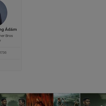
ing Ádám
ner Bros
y
1736