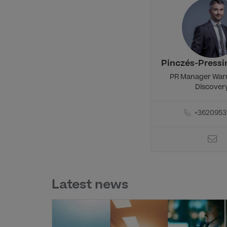
Pinczés-Press
PR Manager War
Discover
+3620953
Latest news