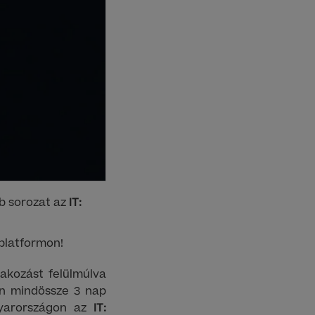
b sorozat az
IT:
 platformon!
akozást felülmúlva
en mindössze 3 nap
gyarországon az
IT: