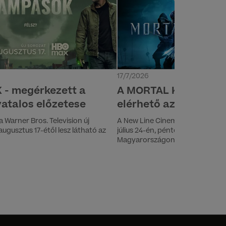
17/7/2026
- megérkezett a
A MORTAL KOMBAT II j
vatalos előzetese
elérhető az HBO Max
a Warner Bros. Television új
A New Line Cinema MORTAL KOMBA
gusztus 17-étől lesz látható az
július 24-én, pénteken debütál vi
Magyarországon is, kizárólag a
kínálatában. Ezzel egy időben 
elérhető lesz a platformon.