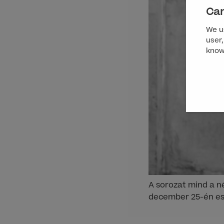
Can
We us
user,
know
A sorozat mind a n
december 25-én est