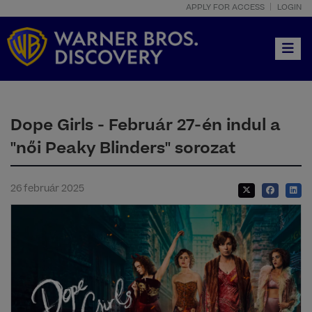
APPLY FOR ACCESS
LOGIN
Toggle
Dope Girls - Február 27-én indul a
"női Peaky Blinders" sorozat
26 február 2025