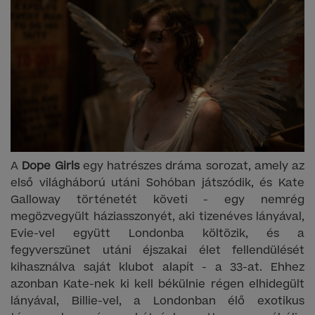
A
Dope Girls
egy hatrészes dráma sorozat, amely az
első világháború utáni Sohóban játszódik, és Kate
Galloway történetét követi - egy nemrég
megözvegyült háziasszonyét, aki tizenéves lányával,
Evie-vel együtt Londonba költözik, és a
fegyverszünet utáni éjszakai élet fellendülését
kihasználva saját klubot alapít - a 33-at. Ehhez
azonban Kate-nek ki kell békülnie régen elhidegült
lányával, Billie-vel, a Londonban élő exotikus