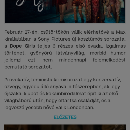
Február 27-én, csütörtökön válik elérhetővé a Max
kínálatában a Sony Pictures új kosztümös sorozata,
a
Dope Girls
teljes 6 részes első évada. Izgalmas
történet, gyönyörű látványvilág, morbid humor
jellemzi ezt nem mindennapi felemelkedést
bemutató sorozatot.
Provokatív, feminista krimisorozat egy konzervatív,
özvegy, egyedülálló anyával a főszerepben, aki egy
éjszakai klubot és kokainbirodalmat épít ki az első
világháború után, hogy eltartsa családját, és a
legveszélyesebb nővé válik Londonban.
ELŐZETES