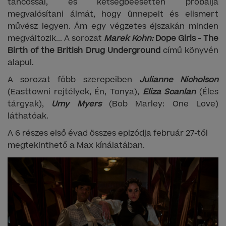
táncossal, és kétségbeesetten próbálja
megvalósítani álmát, hogy ünnepelt és elismert
művész legyen. Ám egy végzetes éjszakán minden
megváltozik... A sorozat
Marek Kohn:
Dope Girls - The
Birth of the British Drug Underground
című könyvén
alapul.
A sorozat főbb szerepeiben
Julianne Nicholson
(Easttowni rejtélyek, Én, Tonya),
Eliza Scanlan
(Éles
tárgyak),
Umy Myers
(Bob Marley: One Love)
láthatóak.
A 6 részes első évad összes epizódja február 27-től
megtekinthető a Max kínálatában.