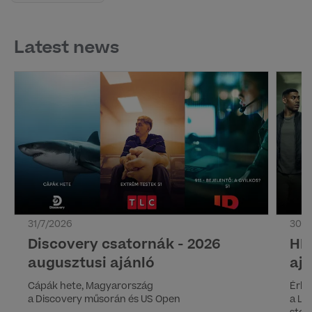
Latest news
31/7/2026
30/7
Discovery csatornák - 2026
HB
augusztusi ajánló
aj
Cápák hete, Magyarország
Érke
a Discovery műsorán és US Open
a Lá